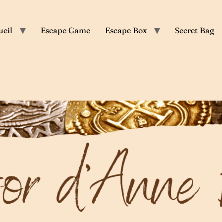
ueil
Escape Game
Escape Box
Secret Bag